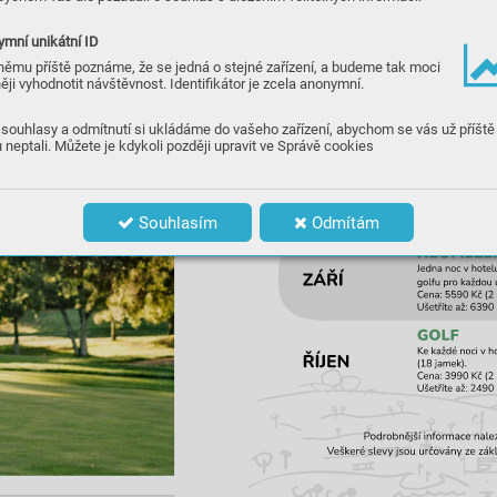
přisp
ěje kv
aší větší konzisten
ci.
mní unikátní ID
KONTR
OL
A VYBA
VENÍ
Zvaž
te
, zda není t
řeba doplni
t vaši se
‑
němu příště poznáme, že se jedná o stejné zařízení, a budeme tak moci
st
avu we
dží
. Máte ji
mi dost
atečně p
o
‑
ěji vyhodnotit návštěvnost. Identifikátor je zcela anonymní.
kr
y
té všec
hny možné délk
y
? Přesnos
t z
e 
st
a metrů d
olů je jed
en znej
důležitějších 
předp
okladů do
brého skóre, proto mys
‑
lete in
a ty
to aspek
t
y
. 
souhlasy a odmítnutí si ukládáme do vašeho zařízení, abychom se vás už příště
 neptali. Můžete je kdykoli později upravit ve Správě cookies
(Pří
št
ě: Shane Lo
wry)
Souhlasím
Odmítám