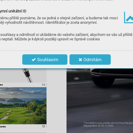
24 
|
ek
mní unikátní ID
němu příště poznáme, že se jedná o stejné zařízení, a budeme tak moci
ěji vyhodnotit návštěvnost. Identifikátor je zcela anonymní.
souhlasy a odmítnutí si ukládáme do vašeho zařízení, abychom se vás už příště
 neptali. Můžete je kdykoli později upravit ve Správě cookies
41
|
Souhlasím
Odmítám
54 
|
eme
* 
K
e 
kaž
dému 
v
o
zu 
získát
e 
c
eloroční 
hr
ací 
fee 
jak
o
Platnost 
ak
c
e: 
do 
3
0. 
4. 
2
02
6.
58 
| 
ta
rika