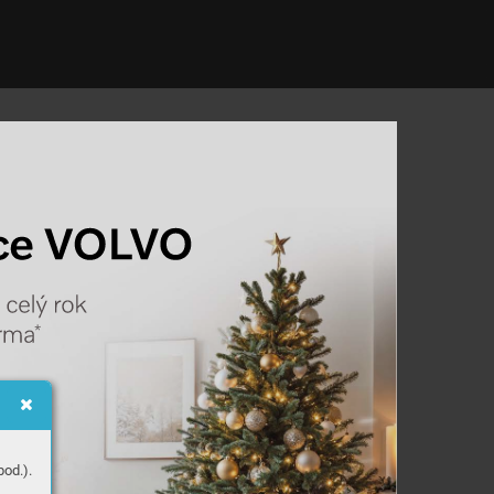
c
e 
VO
L
VO
 
c
elý 
rok
rma
*
od.).