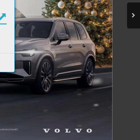
 
prémio
vý 
benefit. 