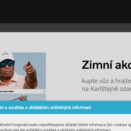
Zimní ak
kupt
e 
vůz 
a 
hr
ajt
e
na 
Karlšt
ejně 
z
da
6 
|
laví p
ades
átku
t o souhlas s ukládáním volitelných informací
ákladní fungování webu nepotřebujeme ukládat žádné informace (tzv. cookies ap
bychom vás ale požádali o souhlas s uložením volitelných informací: