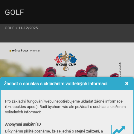
GOLF
GOLF
»
11-12/2025
SVĚTO
V
Ý GOLF
 | Ryder Cup
m prostředí selhali.
 Schefflerem v domácí
Žádost o souhlas s ukládáním volitelných informací
 jedničkou Scottiem
Pro základní fungování webu nepotřebujeme ukládat žádné informace
(tzv. cookies apod.). Rádi bychom vás ale požádali o souhlas s uložením
 se světovou
volitelných informací:
Ně
co
 mu
síme
 z
měni
t!
ní Američané v čele
Anonymní unikátní ID
Am
er
i
c
ká
 fr
ustrace po
 Ryd
er
 C
upu
Díky němu příště poznáme, že se jedná o stejné zařízení, a