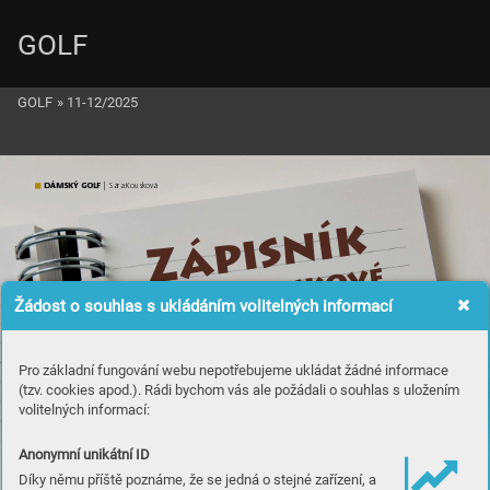
GOLF
GOLF
»
11-12/2025
D
ÁMSKÝ GOLF
 | S
ára Kousk
ová
k
í
n
s
pi
á
Z
é
kov
s
u
o
 K
y
r
á
S
Žádost o souhlas s ukládáním volitelných informací
g
n
Ga
u
o
k
s
sče
Pro základní fungování webu nepotřebujeme ukládat žádné informace
í
krv
(tzv. cookies apod.). Rádi bychom vás ale požádali o souhlas s uložením
volitelných informací:
Anonymní unikátní ID
Díky němu příště poznáme, že se jedná o stejné zařízení, a