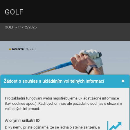
GOLF
GOLF
»
11-12/2025
ROZ
H
OVOR
 | Filip Mrůzek
Žádost o souhlas s ukládáním volitelných informací
Pro základní fungování webu nepotřebujeme ukládat žádné informace
(tzv. cookies apod.). Rádi bychom vás ale požádali o souhlas s uložením
volitelných informací:
Anonymní unikátní ID
Díky němu příště poznáme, že se jedná o stejné zařízení, a