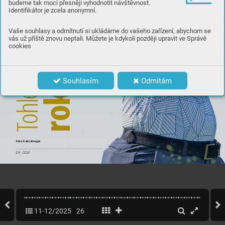
budeme tak moci přesněji vyhodnotit návštěvnost.
Identifikátor je zcela anonymní.
a
edn
Vaše souhlasy a odmítnutí si ukládáme do vašeho zařízení, abychom se
vás už příště znovu neptali. Můžete je kdykoli později upravit ve Správě
cookies
l
 by
 j
Souhlasím
Odmítám
hle
ok
o
r
T
Fot
o: Get
ty Ima
ges
24 
|
 GOLF
11-12/2025
26