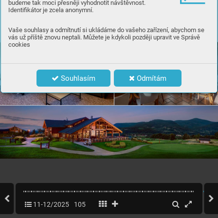
V GOLF & SKI RESOR
TU OSTRA
VICE
budeme tak moci přesněji vyhodnotit návštěvnost.
Identifikátor je zcela anonymní.
K
ongr
esy   
Šk
olení
T
eambuildingy
K
onfer
ence
F
iremní golfové ak
ademie
V
ečírek
Vaše souhlasy a odmítnutí si ukládáme do vašeho zařízení, abychom se
vás už příště znovu neptali. Můžete je kdykoli později upravit ve Správě
| martina.tichavsk
a@tmr
.sk
tmrhotels.com 
cookies
Souhlasím
Odmítám
11-12/2025
105