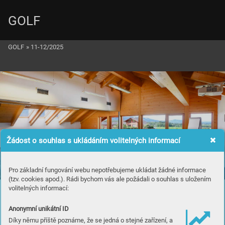
GOLF
GOLF
»
11-12/2025
Žádost o souhlas s ukládáním volitelných informací
Pro základní fungování webu nepotřebujeme ukládat žádné informace
(tzv. cookies apod.). Rádi bychom vás ale požádali o souhlas s uložením
volitelných informací:
Uspořádejte jedinečný
FIREMNÍ EVENT
Anonymní unikátní ID
Díky němu příště poznáme, že se jedná o stejné zařízení, a