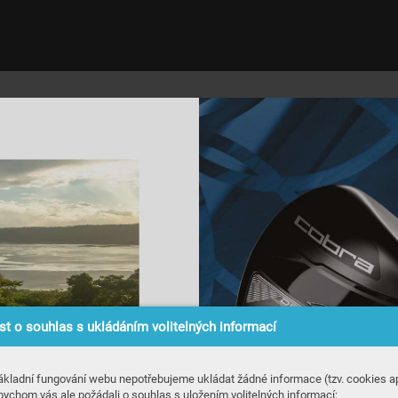
t o souhlas s ukládáním volitelných informací
ákladní fungování webu nepotřebujeme ukládat žádné informace (tzv. cookies ap
bychom vás ale požádali o souhlas s uložením volitelných informací: