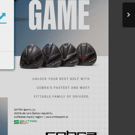
U
N
L
O
C
K 
Y
O
U
R 
B
E
S
T 
G
O
L
F 
W
I
T
H
C
O
B
R
A
’
S 
F
A
S
T
E
S
T 
A
N
D 
M
O
S
T
F
I
T
T
A
B
L
E 
F
A
M
IL
Y 
O
F 
D
R
I
V
ER
S
.
SINTRA šport s.r
.o., 
distribut
or pro Česk
ou republiku 
a stř
edoevropský region | www
.sintrasport.sk
t
.sk