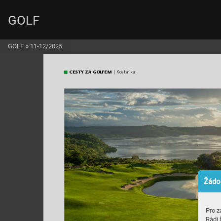
GOLF
GOLF
»
11-12/2025
CES
TY Z
A GOLFE
M
 | Kostar
ika
Žádos
Pro z
Rádi 