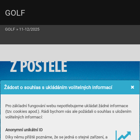
GOLF
GOLF
»
11-12/2025
Z
 P
O
S
T
E
LE
Žádost o souhlas s ukládáním volitelných informací
Pro základní fungování webu nepotřebujeme ukládat žádné informace
(tzv. cookies apod.). Rádi bychom vás ale požádali o souhlas s uložením
volitelných informací:
Anonymní unikátní ID
Díky němu příště poznáme, že se jedná o stejné zařízení, a