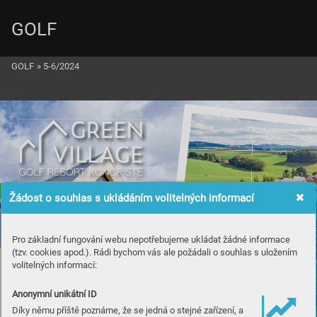
GOLF
GOLF
»
5-6/2024
Žádost o souhlas s ukládáním volitelných informací
Pro základní fungování webu nepotřebujeme ukládat žádné informace
(tzv. cookies apod.). Rádi bychom vás ale požádali o souhlas s uložením
volitelných informací:
Anonymní unikátní ID
Díky němu příště poznáme, že se jedná o stejné zařízení, a