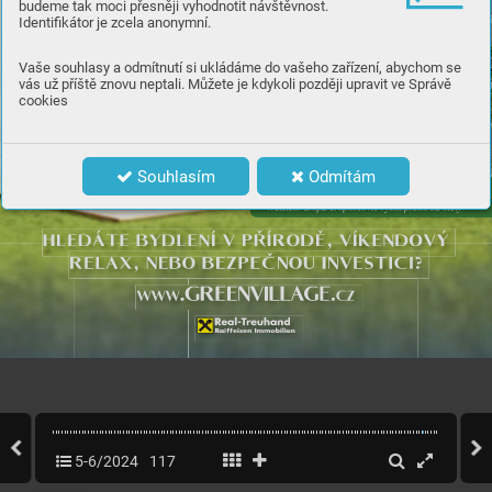
budeme tak moci přesněji vyhodnotit návštěvnost.
Identifikátor je zcela anonymní.
Vaše souhlasy a odmítnutí si ukládáme do vašeho zařízení, abychom se
vás už příště znovu neptali. Můžete je kdykoli později upravit ve Správě
cookies
Souhlasím
Odmítám
5-6/2024
117