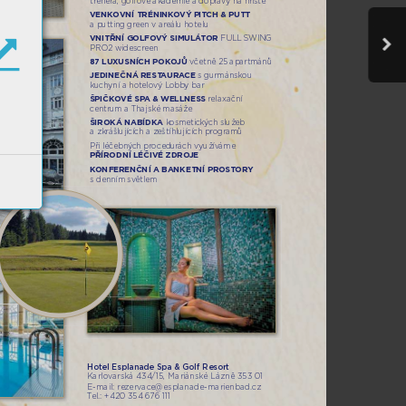
trenér
a, golfo
vé akademie a dopr
avy na hřiš
tě
VENK
OVNÍ TRÉNINK
O
VÝ PIT
CH & PUTT
aputting green v ar
eálu hotelu
VNITŘNÍ GOLFOV
Ý SIMULÁ
TOR 
FULL S
WING 
PRO2 widescreen
87 LUX
USNÍCH POK
OJŮ
 v
četně 25 apartmánů
JEDINEČNÁ REST
AURA
CE 
s gurmánskou 
kuchyní a hot
elov
ý Lobby bar 
ŠPIČK
OVÉ SP
A & WELLNESS 
r
elaxační 
centrum a T
hajské masáže
ŠIROKÁ NABÍDKA 
k
osmetický
ch služeb 
azkrášlujících a z
eštíhlujících progr
amů
Při léčebný
ch procedur
ách využív
áme
PŘÍRODNÍ LÉČIVÉ ZDRO
JE
K
ONFERENČNÍ A BANKETNÍ PROSTOR
Y 
sdenním sv
ětlem
Hotel Esplanade Spa & Golf Resort
Karlo
varská 434
/15,
Mariánské Lázně 353 01
E-mail: re
zervac
e@esplanade-marienbad.cz
T
el.: +420 354 6
76 111