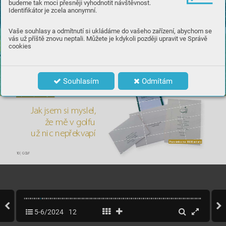
budeme tak moci přesněji vyhodnotit návštěvnost.
Identifikátor je zcela anonymní.
Vaše souhlasy a odmítnutí si ukládáme do vašeho zařízení, abychom se
vás už příště znovu neptali. Můžete je kdykoli později upravit ve Správě
cookies
Souhlasím
Odmítám
Na posvátné půdě
 v Augustě
J
ak j
se
m s
i m
ys
le
l
, 
ž
e mě v g
o
lfu 
u
ž n
ic n
e
p
ř
e
k
va
pí
Poz
vánk
a na 8
8. M
ast
er
s
10
|
 GOLF
5-6/2024
12