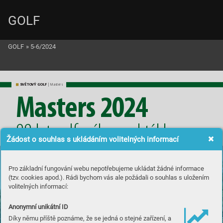
GOLF
GOLF
»
5-6/2024
SVĚTO
V
Ý GOLF
 | Masters
M
a
s
t
e
r
s
 2024
8
8 l
e
t g
o
l
f
o
v
é
h
o s
p
e
k
t
á
k
l
u
Žádost o souhlas s ukládáním volitelných informací
Pro základní fungování webu nepotřebujeme ukládat žádné informace
(tzv. cookies apod.). Rádi bychom vás ale požádali o souhlas s uložením
volitelných informací:
Anonymní unikátní ID
Díky němu příště poznáme, že se jedná o stejné zařízení, a