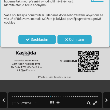
budeme tak moci přesněji vyhodnotit návštěvnost.
Identifikátor je zcela anonymní.
Vaše souhlasy a odmítnutí si ukládáme do vašeho zařízení, abychom se
vás už příště znovu neptali. Můžete je kdykoli později upravit ve Správě
cookies
RADOST Z GOLFU 
RADOST Z UBYTOVÁNÍ 
Souhlasím
Odmítám
NOV ZREKONSTRUOVANÉ POKOJE SUPERIOR
Kaskáda hotel Brno
hotelkaskada.cz
Golf resort Kaskáda Brno
Na Golfu 1772, 664 34 Kuim
info@golfbrno.cz
Pijte si užít Kaskádu naplno.
5-6/2024
55