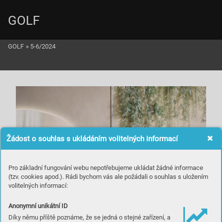
GOLF
GOLF
»
5-6/2024
Žádost o souhlas s ukládáním volitelných informací
Pro základní fungování webu nepotřebujeme ukládat žádné informace
(tzv. cookies apod.). Rádi bychom vás ale požádali o souhlas s uložením
volitelných informací:
Anonymní unikátní ID
Díky němu příště poznáme, že se jedná o stejné zařízení, a