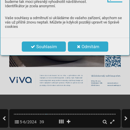
budeme tak moci přesněji vyhodnotit návštěvnost.
Identifikátor je zcela anonymní.
Vaše souhlasy a odmítnutí si ukládáme do vašeho zařízení, abychom se
vás už příště znovu neptali. Můžete je kdykoli později upravit ve Správě
cookies
Souhlasím
Odmítám
V
áš dokonalý svět k
oupelen.
Jsme více než dvacet let na tr
hu a přinášíme vám to 
nejlepší, co lze ve s
větě koupelen a sanity najít. Nejno
vější 
technologick
é trendy, k
valitní materiály a špičk
ový design od 
ViV
a - IN s.r.o.
těch nejlepších s
větovýc
h výrobců. Přijďte si vybrat do naší 
Vídeňsk
á č
. 125c
www
.viva-in.c
z
619 00 Brno
www
.vivaeshop
.cz
prodejny v Brně nebo na
vštiv
te náš e-shop.
5-6/2024
39