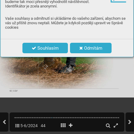
budeme tak moci přesněji vyhodnotit návštěvnost.
Identifikátor je zcela anonymní.
Vaše souhlasy a odmítnutí si ukládáme do vašeho zařízení, abychom se
vás už příště znovu neptali. Můžete je kdykoli později upravit ve Správě
cookies
Souhlasím
Odmítám
42 
|
 GOLF
5-6/2024
44