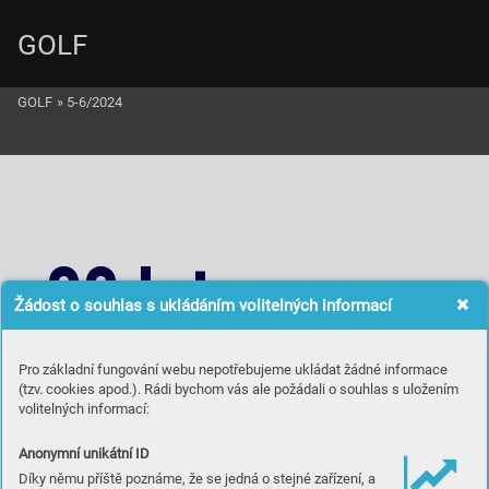
GOLF
GOLF
»
5-6/2024
33 le
t
Žádost o souhlas s ukládáním volitelných informací
pomáháme zákazníkům
Pro základní fungování webu nepotřebujeme ukládat žádné informace
(tzv. cookies apod.). Rádi bychom vás ale požádali o souhlas s uložením
realizov
at jejich v
i
ze
volitelných informací:
Anonymní unikátní ID
Díky němu příště poznáme, že se jedná o stejné zařízení, a