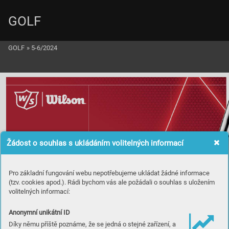
GOLF
GOLF
»
5-6/2024
I
NTR
NTR
O
D
D
U
C
I
IN
N
G
I
O
UC
G
Žádost o souhlas s ukládáním volitelných informací
Pro základní fungování webu nepotřebujeme ukládat žádné informace
(tzv. cookies apod.). Rádi bychom vás ale požádali o souhlas s uložením
volitelných informací:
Anonymní unikátní ID
H
HIT M
I
T M
O
RE
R
E F
 F
AIRW
A
I
R
W
A
A
Y
Y
S
O
S
Díky němu příště poznáme, že se jedná o stejné zařízení, a