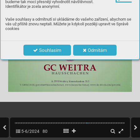
budeme tak moci přesněji vyhodnotit návštěvnost.


Identifikátor je zcela anonymní.


Vaše souhlasy a odmítnutí si ukládáme do vašeho zařízení, abychom se
vás už příště znovu neptali. Můžete je kdykoli později upravit ve Správě



"
cookies

+

+


Souhlasím
Odmítám
A-3970 W
eitra, Hausschachen 313
T 02856/2058, gcweitra@hausschachen.at, www
.hausschachen.at, www
.facebook.com/gcweitra
5-6/2024
80