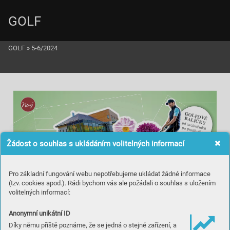
GOLF
GOLF
»
5-6/2024
Novy

BALÍ


Žádost o souhlas s ukládáním volitelných informací



Pro základní fungování webu nepotřebujeme ukládat žádné informace
& 

(tzv. cookies apod.). Rádi bychom vás ale požádali o souhlas s uložením
!
volitelných informací:


Anonymní unikátní ID
 !
"#$%#&
'()$*
Díky němu příště poznáme, že se jedná o stejné zařízení, a
POKOJI
 A
TURA
KUL