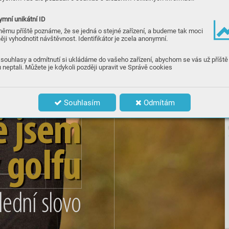
mní unikátní ID
němu příště poznáme, že se jedná o stejné zařízení, a budeme tak moci
ěji vyhodnotit návštěvnost. Identifikátor je zcela anonymní.
souhlasy a odmítnutí si ukládáme do vašeho zařízení, abychom se vás už příště
 neptali. Můžete je kdykoli později upravit ve Správě cookies
Souhlasím
Odmítám
ě
 j
s
em
 g
o
l
f
u
le
dní
 slovo