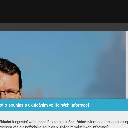
t o souhlas s ukládáním volitelných informací
ákladní fungování webu nepotřebujeme ukládat žádné informace (tzv. cookies ap
bychom vás ale požádali o souhlas s uložením volitelných informací: