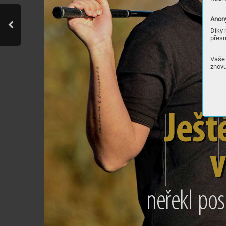
Anony
Díky 
přesn
Vaše 
znovu
Ješ
t
v
neřek
l
 p
o
s