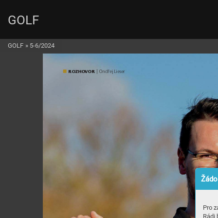
GOLF
GOLF
»
5-6/2024
ROZ
H
OVO
R
 | Ondřej Lieser
Žádos
Pro z
Rádi 