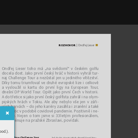
ROZ
H
OVO
R
 | Ondřej Lieser
O
n
d
ř
e
j
 L
i
e
s
e
r
 t
o
h
o
 m
á
 „
n
a
 s
v
ě
d
o
m
í
“
 v
 č
e
s
k
é
m
 g
o
l
f
u
docel
a dost
. Jako p
r
vní česk
ý hráč v hi
s
tori
i
 v
yhrál tur
-
na
j Chal
lenge T
our a nez
ůst
al je
n u jediné
ho vítězst
ví. 
D
í
k
y
 t
o
m
u
 t
r
i
u
m
f
o
v
a
l
 v
e
 d
r
u
h
é
 e
v
r
o
p
s
k
é
 l
i
z
e
 i
 c
e
l
k
o
v
ě
a v
yslouž
il si ka
r
tu do pr
vní l
igy na Eu
ropean T
our
, 
dnešn
í DP Wo
rld T
ou
r
. Opět jak
o pr
vní Čech v hi
s
tori
i. 
A do třet
ice si j
ak
o pr
vní čes
k
ý golﬁ
st
a zahrá
l i na olym
-
pi
jsk
ých h
rách v T
oki
u. Ale ab
y nebylo vše j
en v záři-
v
ých barvách – do jeh
o kariér
y zasáh
la i zra
nění a tak
é 
v
yšší moc v podobě covi
dové pand
emie. Poz
itivně i ne-
gat
ivně. Nejen o to
m jsme si 3
3letým profes
ioná
lem, 
k
ter
ý trénu
je na pra
žské Z
brasla
vi, povída
li.
od.).
Když se řekn
e Challenge T
our, 
byl dr
uhý
, č
t
vr
t
ý tehdy sko
nčil Da
vid P
ro
-