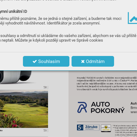
22 
|
ser
mní unikátní ID
němu příště poznáme, že se jedná o stejné zařízení, a budeme tak moci
ěji vyhodnotit návštěvnost. Identifikátor je zcela anonymní.
souhlasy a odmítnutí si ukládáme do vašeho zařízení, abychom se vás už příště
 neptali. Můžete je kdykoli později upravit ve Správě cookies
41
|
ha
uf
fe
le
Souhlasím
Odmítám
**
Hyundai TUCSON se s
tal vloňském r
oce nejprodávanějš
nejprodáv
anějším rodinným SUV
 unás vČesku***
.
 Posta
stal iv
aším nejoblíbenějším vozem.
 Ktomu má os
tatně s
komfortní,
 bezpečný adostupn
ý spohonem ve 
variantě 
58 
|
V
e vybraný
ch verzích je nyní k
dispozici skladem bez ček
Aut
Brn
ww
*
Platí pro limitovanou edici F
**
Reprezentativní příklad fi
úvěru 173 997 K
č, přímá pl
59 
| 
ko
1 007 K
č; 24.
 poslední nepr
úvěru 2 roky
.
 Celková částk