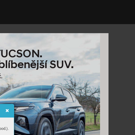
TUCSON.
blíbenější SUV
.
č.
od.).