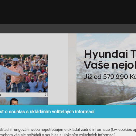
Hyundai 
V
aše nejo
Již od 579 990 K
6 
|
s
t o souhlas s ukládáním volitelných informací
ákladní fungování webu nepotřebujeme ukládat žádné informace (tzv. cookies ap
bychom vás ale požádali o souhlas s uložením volitelných informací: