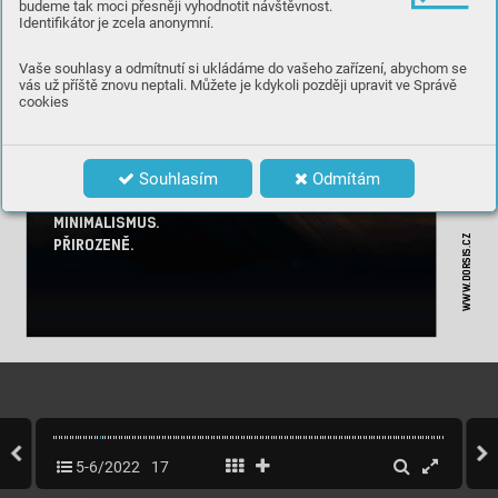
budeme tak moci přesněji vyhodnotit návštěvnost.
Identifikátor je zcela anonymní.
Vaše souhlasy a odmítnutí si ukládáme do vašeho zařízení, abychom se
vás už příště znovu neptali. Můžete je kdykoli později upravit ve Správě
cookies
Souhlasím
Odmítám
MINIMALISMUS.
.DORSIS.CZ
PŘIRO
ZENĚ.
WWW
15
WWW
.C
ASOPISGOLF
.CZ
5-6/2022
17