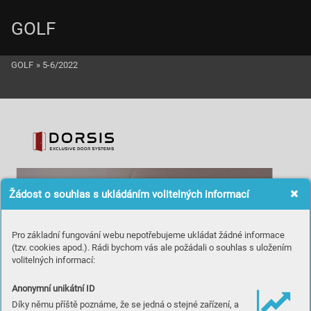
GOLF
GOLF
»
5-6/2022
SVĚT
O
V
Ý
 G
O
LF
 | Ž
e
bř
íčk
y
Žádost o souhlas s ukládáním volitelných informací
Pro základní fungování webu nepotřebujeme ukládat žádné informace
(tzv. cookies apod.). Rádi bychom vás ale požádali o souhlas s uložením
volitelných informací:
Anonymní unikátní ID
Díky němu příště poznáme, že se jedná o stejné zařízení, a