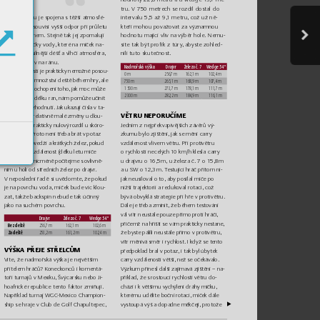
tru. V 750 metre
ch se rozdíl dos
tal do 
kost v
zduchu je
 spojena s těž
ší atmo
sfé
-
inter
val
u 5,5 až 9,
1 metr
u, což už ně-
rou, s čímž so
uv
isí v
yšší o
dpor př
i pr
ůletu 
k
teří moho
u pov
ažovat za v
ý
znamno
u 
hodn
otu mající v
liv na v
ý
běr hole. Nemu
-
míče v
zduchem. Stejně ta
k jej zpom
alují 
síte ta
k bý
t profí
k z túr
y
, aby
ste zohle
d-
drobné ka
pičk
y vod
y
, k
teré na míček na
-
nili tuto skutečnost.
rážejí. Čím silnější dé
šť a vlh
čí atm
osféra
, 
o to větší v
liv na rá
nu.
Nadmořská výšk
a
Drajvr
Železo č. 7
Wedge 54°
Ve skutečn
osti j
e pra
kt
ick
y n
emožné p
osou
-
0 m
256,7 m
162,1 m
102,4 m
dit skut
ečné množst
ví deště během
 hr
y,
 ale
750 m
265,1 m
168,9 m
107,4 m
vše
obe
cné p
och
opení to
ho, jak mo
c může 
1 500 m
273,7 m
178,1 m
111,7 m
2 300 m
282,2 m
184,9 m
116,1 m
déšť ovliv
nit délku ran, nám pomůž
e učinit 
potřebn
é rozhodnu
tí. Jak ukazují čísla v ta
-
VĚTRU NEPORUČÍME
bulce, jde o relat
ivně ma
lé změny u dlou
-
hých holí a praktick
y nulov
ý roz
díl u skóro-
Je
dním z nejpřek
v
apivějšíc
h závěr
ů v
ý-
vac
ích holí. Proto ne
ní třeba br
át v pot
az 
zkumu by
lo zjištění, jak s
e mění ca
rr
y 
vliv d
eště u we
dží a krát
k
ých želez, poku
d 
vzd
álenost
 vlivem
 větru
. Při pro
tivět
ru 
jde o c
arr
y v
zdálenos
t (
délk
u letu míče
o rychlosti necelých
 1
0 km/h
 klesla carry 
vzduche
m
), nicméně p
očí
tejme s ovli
vně
-
u draj
vru o 16,5 
m, u železa č. 7 o 1
5,8 
m 
ním u holí o
d stře
dních želez po draj
vr
.
a u SW o 1
2,3 
m. T
es
tující h
ráč př
itom n
i-
V nepo
slední ř
adě si u
vědo
mte, ž
e po
kud 
jak neusil
oval o to, aby po
síla
l míče po 
je na pov
rchu vo
da, míček bu
de víc kl
ou-
nižší tr
ajek
torii a re
dukova
l rotac
i, což 
zat, ta
kže back
spin neb
ude tak ú
činný 
bý
vá o
bv
yk
lá str
ategie př
i hře v proti
větru.
jako na suchém povrchu.
Dále je třeb
a zmínit, že běhe
m testov
ání 
vál v
ítr n
eust
ále po
uze přímo proti hr
áči,
Drajvr
Železo č. 7
Wedge 54°
přičemž na hřišti se vám praktick
y nestane, 
Bez deště
256,7 m
162,1 m
102,6 m
že byste pálili neust
ále přím
o v protivětr
u, 
Za deště
253,2 m
161,2 m
102,4 m
ví
tr mění
vá směr i r
ychlos
t. I když s
e tento 
V
ÝŠKA PŘ
EJ
E STŘ
ELC
ŮM
předp
oklad br
al v pot
az, i tak by
l úby
tek 
Víte, že nadmořsk
á v
ýšk
a je největ
ším 
car
r
y v
zdálenosti vět
ší, než s
e očeká
valo.
přítelem hráčů
? Koneckonců i komentá-
Vý
zkum př
ine
sl další zajímavá zjiš
tění – na
-
toři t
urnaj
ů v Mex
iku, Šv
ýca
rsku n
ebo J
i-
pří
klad, že s rostou
cí r
ychl
ostí vět
ru do
-
hoaf
rické rep
ublice tento fak
to
r zmiňují. 
chází i k vět
šímu v
ychý
lení drá
hy míčku,
Například
 turnaj W
GC
-
Mexico Ch
ampion-
k
terému udělí
te bočn
í rotaci, m
íček dále 
sh
ip
 se
 hraj
e v
 Clu
b d
e Go
lf
 Cha
pul
tep
ec,
v
ys
toupá v
ýš a dop
adne měkčeji, pr
otož
e 