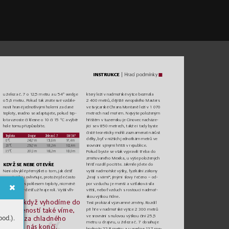
INSTR
UKCE
 | Hrací p
odmínk
y
k
ter
ý leží v nadmoř
ské v
ýšce bezmá
la 
u železa č. 7 o 1
2,5 m
etru a u 5
4
° wedg
e 
2 40
0 metrů, d
ějiště ev
ropského Master
s 
o 5,6 metru. Pok
ud ta
k znáte své v
zdále-
ve šv
ýcar
ské Chrans M
ont
aně leží v 1 07
0 
nos
ti hran
é jedn
otliv
ý
mi hole
mi za dané 
metre
ch nad moře
m. Nejv
ýš
e položeným 
tepl
ot
y, snadno s
e ada
ptuj
ete, p
oku
d tep
-
hř
ištěm v tuzemsku je C
ínove
c nacháze-
lo
ta vz
ro
ste
 či
 kles
ne o
 1
0 či
 1
5 °
C a
 v
ýb
ěr 
jící se v 850 met
rech, t
ak
že i tady by
ste 
hole tomu
 př
izpů
sobíte
.
čistě teoretic
k
y mohli zaznam
enat nárůs
t 
T
eplota
Drajvr
Železo č. 7
SW 54°
délk
y, byť v nižších j
ednot
kám met
rů ve 
0 °C
246,7 m
153,6 m
97,4 m
srovnání s jinými hř
išti v republice.
20 °C
256,7 m
161,2 m
102,4 m
35 °C
261,3 m
166,2 m
103,0 m
Pok
ud bys
te se však v
ypra
vili třeba d
o 
zmiňova
ného M
exik
a, u v
ýš
e položených 
KD
YŽ S
E NEB
E O
TEV
ŘE
hř
išť rozdíl po
cítí
te
. Jak
mile jdete do 
Není obv
yklé přem
ýšlet o tom, ja
k déšť 
v
yšší na
dmořské v
ý
šk
y
, f
y
zikální zá
kony 
sam
otný hru ov
liv
ňuje, protože jde čas
to 
„hrají s vámi“
, jinými slov
y řečeno – od-
ruk
u v ruce s p
okl
esem tep
lot
y, nicméně 
por v
zduchu je m
enší a v
ztlakov
á síla 
i velmi slabý dé
šť už hr
aje roli. Vyšší v
lh
-
větší, ne
boť vzduch s ros
toucí nadm
oř-
skou
 v
ýškou ří
dne.
získáme, když vyhodíme do 
T
est prokázal v
ý
znamné změny
. Roz
dí
l 
při h
ře v nadmoř
ské vý
šce 2 300 m
etrů 
 ze zkušeností také víme, 
ve srovnání s nu
lovou v
ý
škou činí 25,5 
od.).
lší než za c
hladného 
metr
u u drajv
ru, u železa č. 7 dosahuj
e 
většin
y z nás končí.
hodn
ot
y 22,8 metr
u a u wed
ge 1
3,
7 me
-