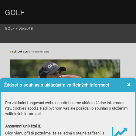
GOLF
GOLF
»
05/2018
SVĚTO
VÝ GOLF
 | Profesionální sc
éna
s
ter
eu
a/R
edi
Foto: Globe M
Žádost o souhlas s ukládáním volitelných informací
Pro základní fungování webu nepotřebujeme ukládat žádné informace
(tzv. cookies apod.). Rádi bychom vás ale požádali o souhlas s uložením
volitelných informací:
Anonymní unikátní ID
Díky němu příště poznáme, že se jedná o stejné zařízení, a
Růžky, minimá
lně na evr
osp
ké scé
ně, už v
yst
rkuje t
aké Ind Sh
ubhan
kar Shar
ma. 