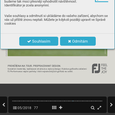
budeme tak moci přesněji vyhodnotit návštěvnost.

Identifikátor je zcela anonymní.

Vaše souhlasy a odmítnutí si ukládáme do vašeho zařízení, abychom se
vás už příště znovu neptali. Můžete je kdykoli později upravit ve Správě
cookies

JASON SCRIVENER
Souhlasím
Odmítám


PRO
VE
R
ENA NA TOUR, PROPRA
COV
ANÝ DESIGN. 






05/2018
77