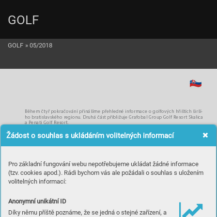
GOLF
GOLF
»
05/2018
Během čt
yř pokračován
í př
i
náší
me přehled
né inf
orm
ace o go
lf
ov
ých h
řištích š
irší-
h
o
 b
r
a
ti
s
l
av
s
k
éh
o
 re
g
i
o
nu
.
 Dr
u
há
 č
á
s
t
 p
ř
ibl
iž
uj
e
 G
r
a
fo
b
a
l
 G
r
o
up
 G
o
l
f
 Re
s
o
r
t
 S
k
a
li
c
a
a Penati
 Golf Resor
t
.
T
e
x
t: Ivo Do
ušek, f
oto
: arch
iv golf
ov
ých hřiš
ť
Žádost o souhlas s ukládáním volitelných informací
Pro základní fungování webu nepotřebujeme ukládat žádné informace
(tzv. cookies apod.). Rádi bychom vás ale požádali o souhlas s uložením
volitelných informací:
Anonymní unikátní ID
Díky němu příště poznáme, že se jedná o stejné zařízení, a