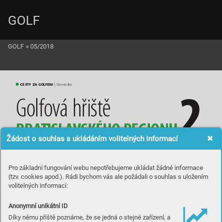
GOLF
GOLF
»
05/2018
CESTY ZA GOLFEM
 | Slovensko
2
G
o
lf
ová
 hř
iš
tě
B
R
A
TI
SL
A
VSKÉHO
 RE
GIONU
Žádost o souhlas s ukládáním volitelných informací
Pro základní fungování webu nepotřebujeme ukládat žádné informace
(tzv. cookies apod.). Rádi bychom vás ale požádali o souhlas s uložením
volitelných informací:
Anonymní unikátní ID
Díky němu příště poznáme, že se jedná o stejné zařízení, a