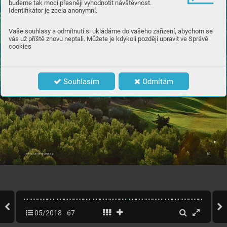
budeme tak moci přesněji vyhodnotit návštěvnost.
Identifikátor je zcela anonymní.
Vaše souhlasy a odmítnutí si ukládáme do vašeho zařízení, abychom se
vás už příště znovu neptali. Můžete je kdykoli později upravit ve Správě
cookies
Souhlasím
Odmítám
65
WWW.CASOPISGOLF
.CZ
05/2018
67