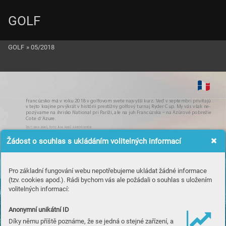
GOLF
GOLF
»
05/2018
F
rancú
zsk
o má v roku 2
0
1
8 v go
lf
ovo
m svete na
jv
yšší ku
rz. Ve
ď v sep
tembri priví
taj
ú 
v tej
to kra
ji
ne pr
v
ýkrá
t v histó
rii p
restíž
ny g
ol
fový turnaj Ry
der Cup
. My vás však ne-
pozý
vame na i
hrisk
o Natio
na
l pri Parí
ž
i, al
e na j
uh F
ranc
úzs
ka – na Azú
rové pobre
žie 
Cote d
´
A
zu
re
.
T
ex
t:
 Jana Jan
k
ů,
 Fo
to
: Jana
 Janků a
 archív
 ihrí
sk
Žádost o souhlas s ukládáním volitelných informací
Pro základní fungování webu nepotřebujeme ukládat žádné informace
(tzv. cookies apod.). Rádi bychom vás ale požádali o souhlas s uložením
volitelných informací:
Anonymní unikátní ID
Díky němu příště poznáme, že se jedná o stejné zařízení, a