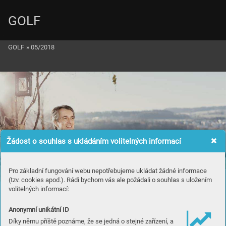
GOLF
GOLF
»
05/2018
Žádost o souhlas s ukládáním volitelných informací
Pro základní fungování webu nepotřebujeme ukládat žádné informace
(tzv. cookies apod.). Rádi bychom vás ale požádali o souhlas s uložením
volitelných informací:
Pr
iv
at
e
 P
l
a
c
emen
t Life
Anonymní unikátní ID
I
n
s
u
r
a
nc
e S
wis
s Li
f
e
Díky němu příště poznáme, že se jedná o stejné zařízení, a