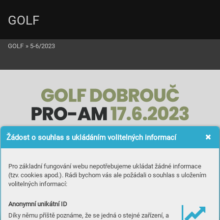
GOLF
GOLF
»
5-6/2023
Dobrouc_Pro-Am_outlines.ai   16.05.2023   10:05:31
Žádost o souhlas s ukládáním volitelných informací
Pro základní fungování webu nepotřebujeme ukládat žádné informace
(tzv. cookies apod.). Rádi bychom vás ale požádali o souhlas s uložením
volitelných informací:
Anonymní unikátní ID
Díky němu příště poznáme, že se jedná o stejné zařízení, a