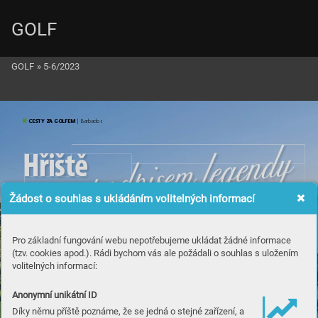
GOLF
GOLF
»
5-6/2023
CESTY ZA GOLFEM
 | Barbados
Hř
i
š
t
ě
Žádost o souhlas s ukládáním volitelných informací
Pro základní fungování webu nepotřebujeme ukládat žádné informace
(tzv. cookies apod.). Rádi bychom vás ale požádali o souhlas s uložením
volitelných informací:
Anonymní unikátní ID
Díky němu příště poznáme, že se jedná o stejné zařízení, a