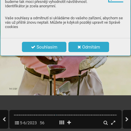
budeme tak moci přesněji vyhodnotit návštěvnost.
Identifikátor je zcela anonymní.
Vaše souhlasy a odmítnutí si ukládáme do vašeho zařízení, abychom se
vás už příště znovu neptali. Můžete je kdykoli později upravit ve Správě
cookies
Souhlasím
Odmítám
54 
|
 GOLF
5-6/2023
56