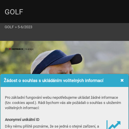
GOLF
GOLF
»
5-6/2023
INSTR
UK
CE
 | S
trategie
Žádost o souhlas s ukládáním volitelných informací
„Je
n se s
naž
í
me hr
á
t c
o ne
j
lí
p. 
Pro základní fungování webu nepotřebujeme ukládat žádné informace
Žád
ná d
al
ší ﬁ
n
ta v t
om ne
ní
.
“
Lar
r
y Miz
e
(tzv. cookies apod.). Rádi bychom vás ale požádali o souhlas s uložením
volitelných informací:
Anonymní unikátní ID
Díky němu příště poznáme, že se jedná o stejné zařízení, a