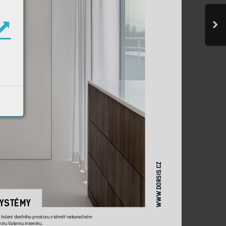
.DORSIS.CZ
WWW
Y
STÉMY

㶣
ešenídve
㶣
ního
prostoruvtémě
㶣
nekone
㶜
ném
íruVašemuinteriéru.