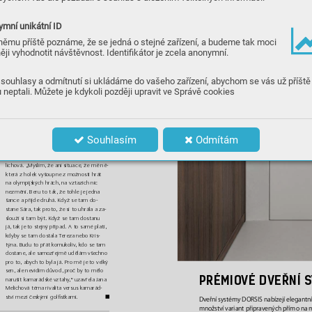
Věci, k
teré ne
pust
ím,
“ proh
lásila česká 
jednič
ka po
dle obou žebříčk
ů, světového 
mní unikátní ID
i oly
mpijského.
Za ní už může bý
t tlačen
ice o poznání 
němu příště poznáme, že se jedná o stejné zařízení, a budeme tak moci
vě
tší
. N
e
jb
lí
ž st
artu
 v P
ař
íž
i j
e S
ár
a K
ou
s-
ěji vyhodnotit návštěvnost. Identifikátor je zcela anonymní.
ková, al
e šan
ci st
ále mají i da
lší české 
hr
áčky
 vč
etn
ě J
an
y Me
li
ch
ov
é
,
 T
ere
zy Me-
lecké či Krist
ýny Napoleaové.
souhlasy a odmítnutí si ukládáme do vašeho zařízení, abychom se vás už příště
„K
aždá z nás chce být n
ejlepší a s
amo
-
 neptali. Můžete je kdykoli později upravit ve Správě cookies
zřejmě ol
ympijské hr
y v P
aří
ži jsou mý
m 
ve
l
kým c
íle
m
. A
le
 je
 to p
oř
ád
 s
port
.
 Mů
ž
e 
to v
yjí
t, al
e nemusí. Kdyby se to n
epove
dlo, 
brala bych to t
ak
, že
 musím mak
at ješ
tě 
víc, a
bych pří
š
tě byla lepší,
“ prozradila Sár
a 
Souhlasím
Odmítám
Ko
u
sk
ová
 s t
í
m,
 ž
e
 an
i t
ak
ový
 ne
ús
pěch
 by
nev
edl k
e z
ho
rše
ní
 p
řát
els
k
ýc
h vz
tah
ů
.
A v pod
obném d
uchu přemý
šlí i Jana Me
-
li
ch
ov
á
. „
Mys
lím
, ž
e a
ni
 s
itu
ace
, ž
e mě
 ně-
k
terá z holek v
yšoup
ne z možnos
ti hrát 
na
 ol
ymp
ijs
k
ýc
h h
rá
ch,
 na vz
taz
ích
 ni
c
ne
zm
ěn
í.
 Be
ru
 to
 ta
k,
 ž
e
 to
hl
e j
e
 jed
n
a 
šance a př
ijde dr
uhá. Když se t
am do
-
st
ane Sá
ra, t
ak proto, že si to uhrála a za
-
slouží si t
am bý
t. Kdy
ž se ta
m dos
tan
u 
já, tak j
e to stejný příp
ad. A to samé plat
í, 
kdyby se t
am do
st
ala T
ereza ne
bo Kr
is-
t
ýna. Bud
u to přát kom
ukoli
v
, kdo se tam 
dostane, ale samoz
řejmě uděl
ám všechno 
pro to, abych to byla já. Pr
o mě je to velk
ý 
se
n,
 al
e
 nev
id
ím
 důvo
d,
 pro
č b
y
 to
 mě
lo
PRÉMIO
VÉ D
VEŘNÍ S
narušit kamará
dsk
é vz
tahy
,
“ uzavřela Jana 
Melichová téma ri
valita ver
sus kamarád-
ství mezi
 čes
k
ými gol
ﬁ
stkam
i
. 
Dve
㶣
nísystémyDORSISnabízejíelegantní
množstvívariantp
㶣
ipravenýchp
㶣
ímonam